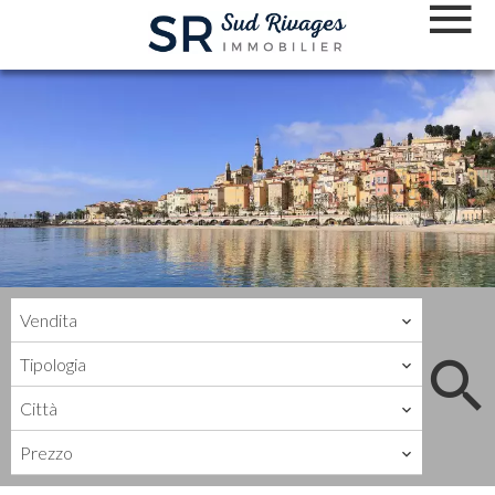
Vendita
Tipologia
Città
Prezzo