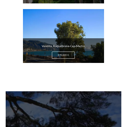
Vendita, Roquebrune-Cap-Martin
Ve
595.000 €