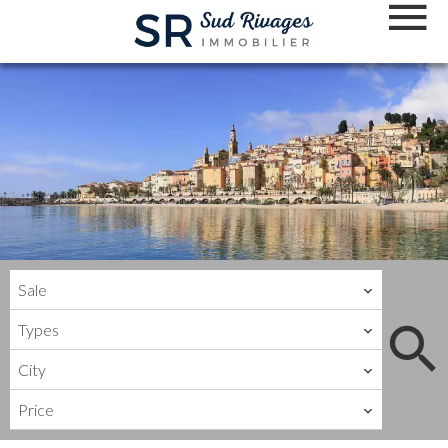
Sale
Types
City
Price