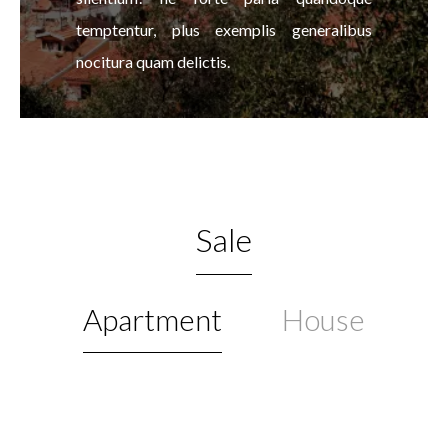
temptentur, plus exemplis generalibus
nocitura quam delictis.
Sale
Apartment
House