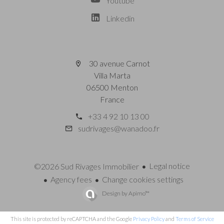
Youtube
Linkedin
30 avenue Carnot
Villa Marta
06500 Menton
France
+33 4 92 10 13 00
sudrivages@wanadoo.fr
Legal notice
©2026 Sud Rivages Immobilier
Agency fees
Change cookies settings
Design by
Apimo™
This site is protected by reCAPTCHA and the Google
Privacy Policy
and
Terms of Service