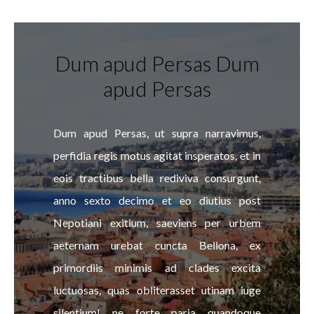
Dum apud Persas Dum
apud Persas
Dum apud Persas, ut supra narravimus,
perfidia regis motus agitat insperatos, et in
eois tractibus bella rediviva consurgunt,
anno sexto decimo et eo diutius post
Nepotiani exitium, saeviens per urbem
aeternam urebat cuncta Bellona, ex
primordiis minimis ad clades excita
luctuosas, quas obliterasset utinam iuge
silentium! ne forte paria quandoque