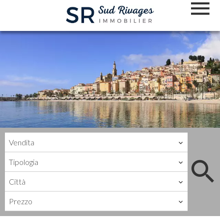
Vendita
Tipologia
Città
Prezzo