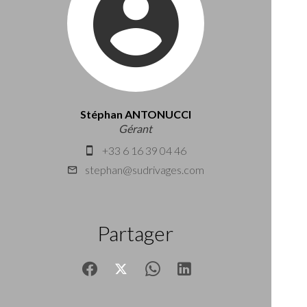
Stéphan ANTONUCCI
Gérant
+33 6 16 39 04 46
stephan@sudrivages.com
Partager