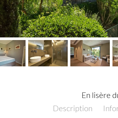
En lisère 
Description
Info