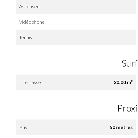
Ascenseur
Vidéophone
Tennis
Sur
1 Terrasse
30.00 m²
Prox
Bus
50 mètres