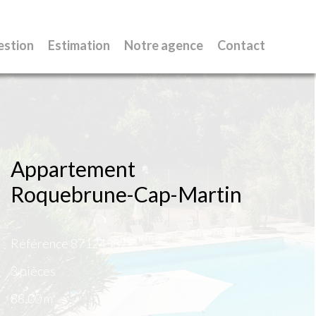
estion
Estimation
Notre agence
Contact
Appartement
Roquebrune-Cap-Martin
Référence
87124587
3 pièces
88.00
m²