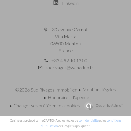
Linkedin
30 avenue Carnot
Villa Marta
06500 Menton
France
+33 4 92 10 13 00
sudrivages@wanadoo.fr
Mentions légales
©2026 Sud Rivages Immobilier
Honoraires d'agence
Changer ses préférences cookies
Design by
Apimo™
Ce site est protégé par reCAPTCHA et les règles de
confidentialité
et les
conditions
d'utilisation
de Google s'appliquent.