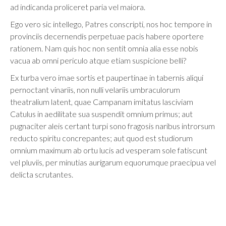
ad indicanda proliceret paria vel maiora.
Ego vero sic intellego, Patres conscripti, nos hoc tempore in
provinciis decernendis perpetuae pacis habere oportere
rationem. Nam quis hoc non sentit omnia alia esse nobis
vacua ab omni periculo atque etiam suspicione belli?
Ex turba vero imae sortis et paupertinae in tabernis aliqui
pernoctant vinariis, non nulli velariis umbraculorum
theatralium latent, quae Campanam imitatus lasciviam
Catulus in aedilitate sua suspendit omnium primus; aut
pugnaciter aleis certant turpi sono fragosis naribus introrsum
reducto spiritu concrepantes; aut quod est studiorum
omnium maximum ab ortu lucis ad vesperam sole fatiscunt
vel pluviis, per minutias aurigarum equorumque praecipua vel
delicta scrutantes.
Retour