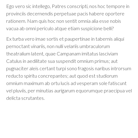
Ego vero sic intellego, Patres conscripti, nos hoc tempore in
provinciis decernendis perpetuae pacis habere oportere
rationem. Nam quis hoc non sentit omnia alia esse nobis
vacua ab omni periculo atque etiam suspicione belli?
Ex turba vero imae sortis et paupertinae in tabernis aliqui
pernoctant vinariis, non nulli velariis umbraculorum
theatralium latent, quae Campanam imitatus lasciviam
Catulus in aedilitate sua suspendit omnium primus; aut
pugnaciter aleis certant turpi sono fragosis naribus introrsum
reducto spiritu concrepantes; aut quod est studiorum
omnium maximum ab ortu lucis ad vesperam sole fatiscunt
vel pluviis, per minutias aurigarum equorumque praecipua vel
delicta scrutantes.
Retour