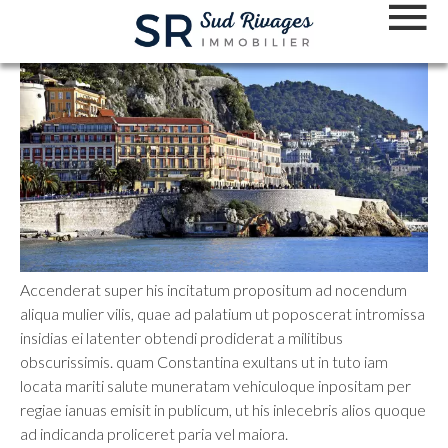
Accenderat super his incitatum propositum ad nocendum
aliqua mulier vilis, quae ad palatium ut poposcerat intromissa
insidias ei latenter obtendi prodiderat a militibus
obscurissimis. quam Constantina exultans ut in tuto iam
locata mariti salute muneratam vehiculoque inpositam per
regiae ianuas emisit in publicum, ut his inlecebris alios quoque
ad indicanda proliceret paria vel maiora.