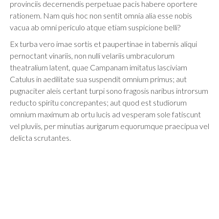
provinciis decernendis perpetuae pacis habere oportere
rationem. Nam quis hoc non sentit omnia alia esse nobis
vacua ab omni periculo atque etiam suspicione belli?
Ex turba vero imae sortis et paupertinae in tabernis aliqui
pernoctant vinariis, non nulli velariis umbraculorum
theatralium latent, quae Campanam imitatus lasciviam
Catulus in aedilitate sua suspendit omnium primus; aut
pugnaciter aleis certant turpi sono fragosis naribus introrsum
reducto spiritu concrepantes; aut quod est studiorum
omnium maximum ab ortu lucis ad vesperam sole fatiscunt
vel pluviis, per minutias aurigarum equorumque praecipua vel
delicta scrutantes.
Retour