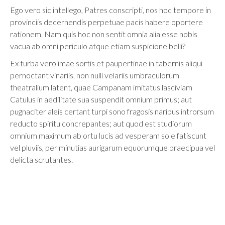
Ego vero sic intellego, Patres conscripti, nos hoc tempore in
provinciis decernendis perpetuae pacis habere oportere
rationem. Nam quis hoc non sentit omnia alia esse nobis
vacua ab omni periculo atque etiam suspicione belli?
Ex turba vero imae sortis et paupertinae in tabernis aliqui
pernoctant vinariis, non nulli velariis umbraculorum
theatralium latent, quae Campanam imitatus lasciviam
Catulus in aedilitate sua suspendit omnium primus; aut
pugnaciter aleis certant turpi sono fragosis naribus introrsum
reducto spiritu concrepantes; aut quod est studiorum
omnium maximum ab ortu lucis ad vesperam sole fatiscunt
vel pluviis, per minutias aurigarum equorumque praecipua vel
delicta scrutantes.
Back